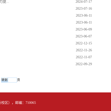
...
2024-07-17
2023-07-16
2023-06-11
2023-06-11
2023-06-09
2023-06-07
2022-12-15
2022-11-26
2022-11-07
2022-09-29
页
区），邮编：710065