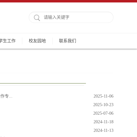
学生工作
校友园地
联系我们
专...
2025-11-06
2025-10-23
2025-07-06
2024-11-18
2024-11-13