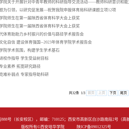
学院关于开展针对中青年教师的科研指导交流活动——教师科研意识和能力提
题为引领，以研究促发展—祝贺我院申报体育局科研课题立项12项
学院师生在第一届陕西省体育科学大会上获奖
学院师生在第一届陕西省体育科学大会上获奖
代体育助助力乡村振兴的价值与路径学术报告会
文化自信 建设体育强国--2023年体育学院学术报告会
学院学术氛围，构建学生学术基石
进校作指导 学生受益树目标
专业素养 拓宽研究路径
克难补弱点 专家指导助科研
共32条 1/3
首页
上页
下页
尾页
88号（长安校区），邮编：710125；西安市高新区白沙路南段2号（高新校
版权所有©西安培华学院 陕ICP备09012325号