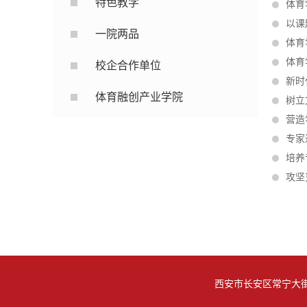
特色教学
体育
以课
一院两品
体育
体育
校企合作单位
新时
体育融创产业学院
树立
营造
专家
培养
攻坚
西安市长安区常宁大街8