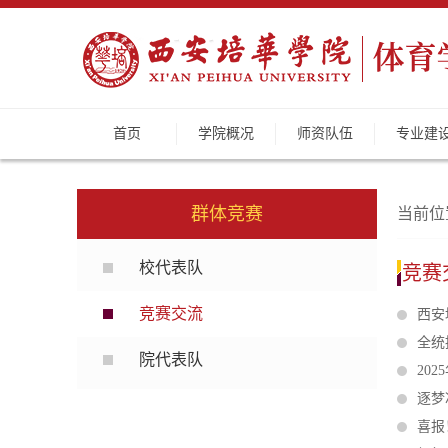
首页
学院概况
师资队伍
专业建
群体竞赛
当前位
校代表队
竞赛
竞赛交流
西安
全统
院代表队
20
逐梦
喜报