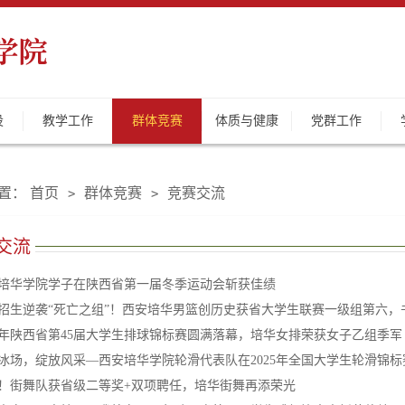
设
教学工作
群体竞赛
体质与健康
党群工作
置：
首页
群体竞赛
竞赛交流
>
>
交流
培华学院学子在陕西省第一届冬季运动会斩获佳绩
招生逆袭“死亡之组”！西安培华男篮创历史获省大学生联赛一级组第六，书.
25年陕西省第45届大学生排球锦标赛圆满落幕，培华女排荣获女子乙组季军
冰场，绽放风采—西安培华学院轮滑代表队在2025年全国大学生轮滑锦标赛中
！街舞队获省级二等奖+双项聘任，培华街舞再添荣光