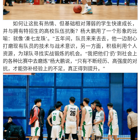
如何让这批有热情、但基础相对薄弱的学生快速成长，
并与拥有特招生的高校队伍抗衡？杨大鹏用了一个形象的比
喻：就像‘凑七龙珠’。”五年间，队员来来去去，他一边耐心
打磨现有队员的技术与战术意识，另一方面，积极利用个人
资源，为球队寻找实战锻炼的机会。“我把他们‘扔’到社会上
的各种比赛中去磨炼”杨大鹏说，“只有不断经历、高强度的对
抗，才能弥补经验上的不足，真正得到提升。”