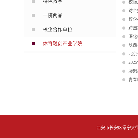
特色教学
校际
访企
一院两品
校企
跨国
校企合作单位
深化
体育融创产业学院
陕西
北京
20
凝聚
青春
西安市长安区常宁大街8