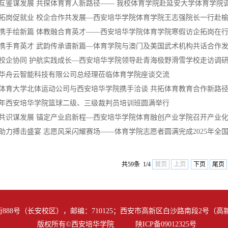
互鉴谋发展 共探体育育人新路径—— 我校体育学院赴延安大学体育学院调研
拓岗促就业 校企合作共发展—西安培华学院体育学院王志强院长一行赴榆林
携手绘新篇 体教融合育英才——西安培华学院体育学院寒假访企拓岗在
携手育英才 武韵传承谱新篇—体育学院与澳门及美国武术机构共话合作
校企协同 护航实践成长—西安培华学院领导赴青海极野滑雪学校走访调
华舟云智能科技有限公司总经理莅临体育学院座谈交流
体育大学北体运动公司与西安培华学院携手洽谈 共拓体育教育合作新路
25年西安培华学院篮球二级、三级裁判员培训班圆满举行
共识谋发展 锚定产业启新程—西安培华学院体育融创产业学院召开产业化发
助力搏击盛宴 志愿风采闪耀赛场——体育学院志愿者圆满完成2025年全国自
共59条 1/4
首页
上页
下页
尾页
88号（长安校区），邮编：710125；西安市高新区白沙路南段2号（高新校
版权所有©西安培华学院 陕ICP备09012325号