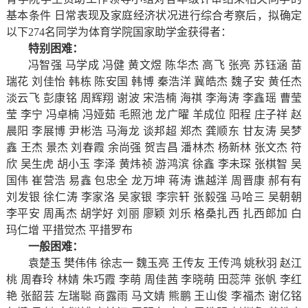
基本条件 日常表现及家庭经济状况进行综合考察后，拟确定
以下274名同学为体育学院国家助学金获得者：
特别困难：
冯智强 马学成 冯健 黄文煜 陈华杰 高飞 张亮 苏钰涵 苗
瑞花 刘佳怡 韩栋 陈安国 韩博 秦浩洋 冀皓杰 魏子安 黄任杰
淡云飞 彭康铭 周辉翔 谢波 宋浩楠 海祺 李海涛 李鑫瑶 曹莹
莹 李宁 冯卓楠 冯娅茹 毛照池 龙广曜 羊成位 阳程 庄子祥 赵
晨阳 李展博 尹彬浩 马海龙 谈邦超 郑杰 龚顺东 甘友涛 吴梦
鑫 王杰 景杰 刘春霞 余尚强 贺吉昌 潘林杰 杨新林 张文杰 符
欣 吴生虎 胡小玉 李泽 黄炜祯 游鸿滨 徐鑫 李未琛 张棋智 吴
国伟 崔营浩 易鑫 包忠全 龙万坤 蒋涛 谯越洋 周晋康 郝有有
刘发银 徐仁涛 李家洛 吴家银 李宗轩 张毅强 马哈三 吴朝朝
李平安 周禹杰 胡学好 刘丽 廖颖 刘乐 格桑扎西 扎西郎加 白
玛仁增 平措觉杰 平措罗布
一般困难：
袁楚玉 樊伟伟 徐志一 魏玉亮 王传友 王传鸿 姚秋羽 赵江
桃 周春玲 林婧 朱巧霞 李萌 周佳茜 李晓萌 田蕊萍 张帆 李红
艳 张韶芸 左瑞聪 商露雨 马文婧 熊鹏 王山俊 李福杰 谢亿铭