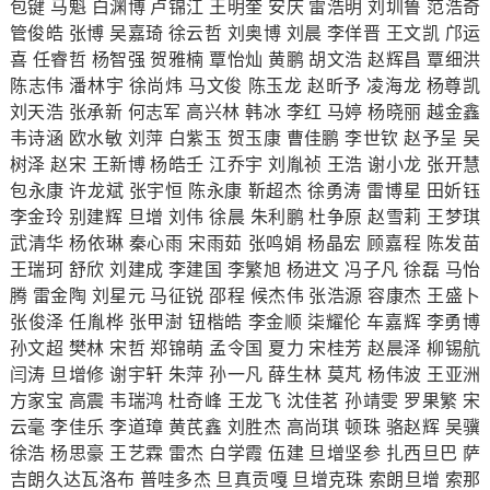
包键 马魁 白渊博 卢锦江 王明奎 安庆 雷浩明 刘圳鲁 范浩奇
管俊皓 张博 吴嘉琦 徐云哲 刘奥博 刘晨 李佯晋 王文凯 邝运
喜 任睿哲 杨智强 贺雅楠 覃怡灿 黄鹏 胡文浩 赵辉昌 覃细洪
陈志伟 潘林宇 徐尚炜 马文俊 陈玉龙 赵昕予 凌海龙 杨尊凯
刘天浩 张承新 何志军 高兴林 韩冰 李红 马婷 杨晓丽 越金鑫
韦诗涵 欧水敏 刘萍 白紫玉 贺玉康 曹佳鹏 李世钦 赵予呈 吴
树泽 赵宋 王新博 杨皓壬 江乔宇 刘胤祯 王浩 谢小龙 张开慧
包永康 许龙斌 张宇恒 陈永康 靳超杰 徐勇涛 雷博星 田妡钰
李金玲 别建辉 旦增 刘伟 徐晨 朱利鹏 杜争原 赵雪莉 王梦琪
武清华 杨依琳 秦心雨 宋雨茹 张鸣娟 杨晶宏 顾嘉程 陈发苗
王瑞珂 舒欣 刘建成 李建国 李繁旭 杨进文 冯子凡 徐磊 马怡
腾 雷金陶 刘星元 马征锐 邵程 候杰伟 张浩源 容康杰 王盛卜
张俊泽 任胤桦 张甲澍 钮楷皓 李金顺 柒耀伦 车嘉辉 李勇博
孙文超 樊林 宋哲 郑锦萌 孟令国 夏力 宋桂芳 赵晨泽 柳锡航
闫涛 旦增修 谢宇轩 朱萍 孙一凡 薛生林 莫芃 杨伟波 王亚洲
方家宝 高震 韦瑞鸿 杜奇峰 王龙飞 沈佳茗 孙靖雯 罗果繁 宋
云毫 李佳乐 李道璋 黄芪鑫 刘胜杰 高尚琪 顿珠 骆赵辉 吴骥
徐浩 杨思豪 王艺霖 雷杰 白学霞 伍建 旦增坚参 扎西旦巴 萨
吉朗久达瓦洛布 普哇多杰 旦真贡嘎 旦增克珠 索朗旦增 索那