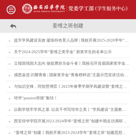
姜维之班创建
提升学风建设实效 凝练特色育人品牌 | 我校开展2025-2026学年“姜维之班”创建中期走访调研工作
关于2024-2025学年“姜维之奖学金” 获奖学生的名单公示
立报国强国大志向 做挺膺担当奋斗者丨我校召开首届国家奖学金“青春榜样说”主题宣讲活动
感恩奋进 闪耀青春 | 国家奖学金“青春榜样说”主题示范宣讲活动暨“学风建设月”启动仪式邀你共赴！
与知识交锋，同智慧博弈丨2025年春季学期学风建设暨“姜维之班”集中创建月燃爆来袭~
培华“passion班级”集结！
以勤学筑牢学风之基 以实干书写培华之美丨“学风建设”主题教育月暨“姜维之班”集中创建启动仪式顺利举办
西安培华学院开展2023-2024学年“姜维之班”创建中期走访调研工作
“姜维之班”创建丨我校开展2023-2024学年“姜维之班”创建思想大讨论